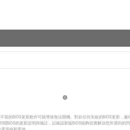
 不當的BIOS更新動作可能導致無法開機。對於任何失敗的BIOS更新，
詳閱BIOS的更新說明與備註，以確認新版BIOS能夠切實解決您所遇到的
拔除電源線和電池。