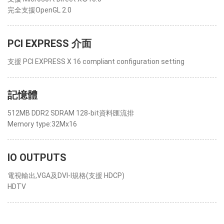
完全支援OpenGL 2.0
PCI EXPRESS 介面
支援 PCI EXPRESS X 16 compliant configuration setting
記憶體
512MB DDR2 SDRAM 128-bit資料匯流排
Memory type:32Mx16
IO OUTPUTS
電視輸出,VGA及DVI-I規格(支援 HDCP)
HDTV