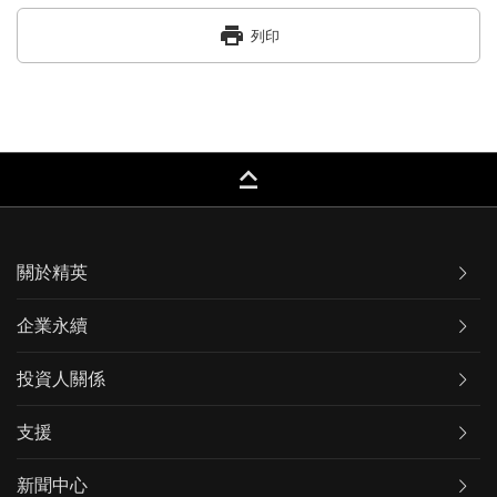
print
列印
keyboard_capslock
關於精英
企業永續
投資人關係
支援
新聞中心