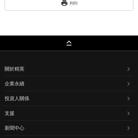
print
列印
keyboard_capslock
關於精英
企業永續
投資人關係
支援
新聞中心