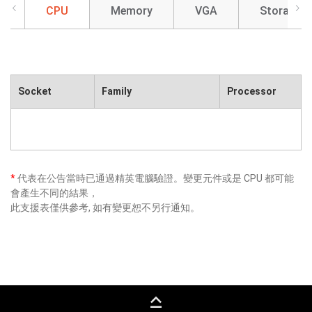
CPU
Memory
VGA
Storage
Socket
Family
Processor
*
代表在公告當時已通過精英電腦驗證。變更元件或是 CPU 都可能
會產生不同的結果，
此支援表僅供參考, 如有變更恕不另行通知。
keyboard_capslock