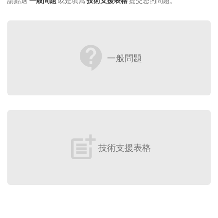
請點選
一般問題
或是填寫
技術支援表格
提交您的問題。
contact_support
一般問題
post_add
技術支援表格