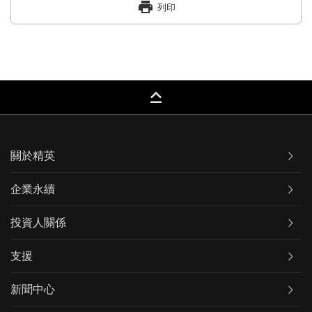
print
列印
keyboard_capslock
關於精英
企業永續
投資人關係
支援
新聞中心