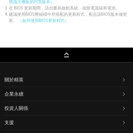
辨識主機板的PCB版本）
在 BIOS 更新期間，請勿重新啟動系統、拔除電源線和電池。
建議使用BIOS壓縮檔中所搭配的更新程式，配合該BIOS版本做更
新。
（如何使用BIOS更新程式）
keyboard_capslock
關於精英
企業永續
投資人關係
支援