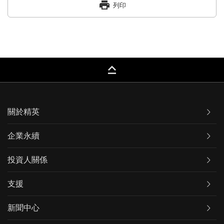
print
列印
keyboard_capslock
關於精英
企業永續
投資人關係
支援
新聞中心