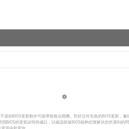
 不當的BIOS更新動作可能導致無法開機。對於任何失敗的BIOS更新，
詳閱BIOS的更新說明與備註，以確認新版BIOS能夠切實解決您所遇到的
拔除電源線和電池。