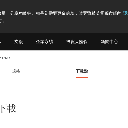
計訪問者數量、分享功能等。如果您需要更多信息，請閱覽精英電腦官網的
隱
"
。
示
支援
企業永續
投資人關係
新聞中心
512MX-F
規格
下載點
他下載