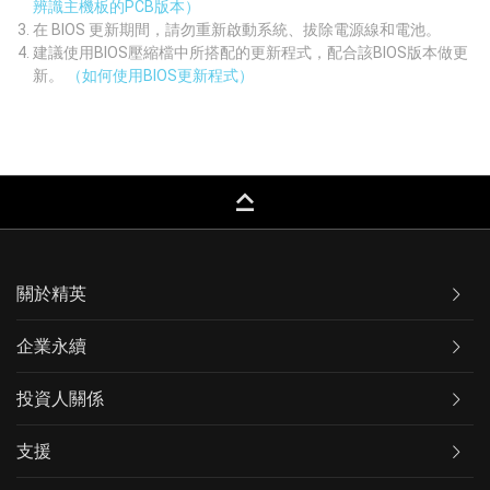
辨識主機板的PCB版本）
在 BIOS 更新期間，請勿重新啟動系統、拔除電源線和電池。
建議使用BIOS壓縮檔中所搭配的更新程式，配合該BIOS版本做更
新。
（如何使用BIOS更新程式）
keyboard_capslock
關於精英
企業永續
投資人關係
支援