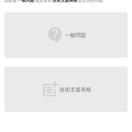
請點選
一般問題
或是填寫
技術支援表格
提交您的問題。
contact_support
一般問題
post_add
技術支援表格