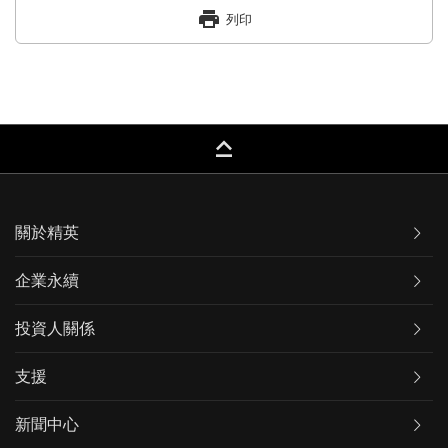
print
列印
keyboard_capslock
關於精英
企業永續
投資人關係
支援
新聞中心