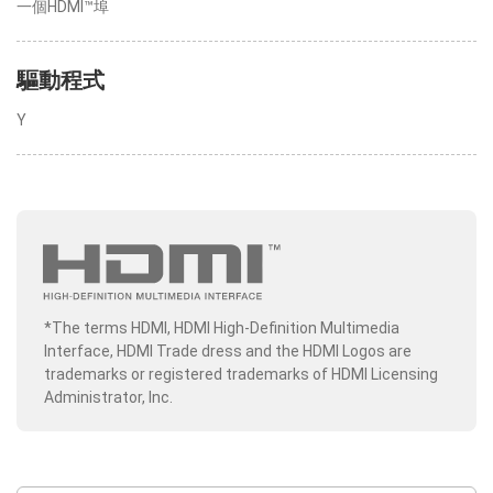
一個HDMI™埠
驅動程式
Y
*The terms HDMI, HDMI High-Definition Multimedia
Interface, HDMI Trade dress and the HDMI Logos are
trademarks or registered trademarks of HDMI Licensing
Administrator, Inc.