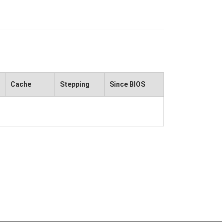
Cache
Stepping
Since BIOS