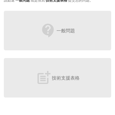
請點選
一般問題
或是填寫
技術支援表格
提交您的問題。
contact_support
一般問題
post_add
技術支援表格