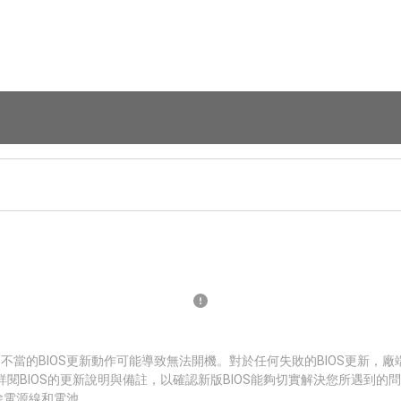
 不當的BIOS更新動作可能導致無法開機。對於任何失敗的BIOS更新，
詳閱BIOS的更新說明與備註，以確認新版BIOS能夠切實解決您所遇到的
拔除電源線和電池。