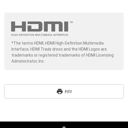
*The terms HDMI, HDMI High-Definition Multimedia
Interface, HDMI Trade dress and the HDMI Logos are
trademarks or registered trademarks of HDMI Licensing
Administrator, Inc.
print
列印