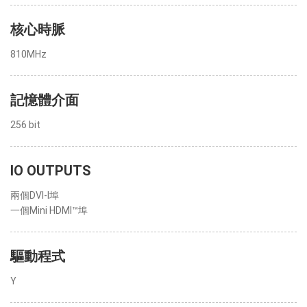
核心時脈
810MHz
記憶體介面
256 bit
IO OUTPUTS
兩個DVI-I埠
一個Mini HDMI™埠
驅動程式
Y