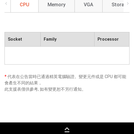
CPU
Memory
VGA
Storage
Socket
Family
Processor
*
代表在公告當時已通過精英電腦驗證。變更元件或是 CPU 都可能
會產生不同的結果，
此支援表僅供參考, 如有變更恕不另行通知。
keyboard_capslock