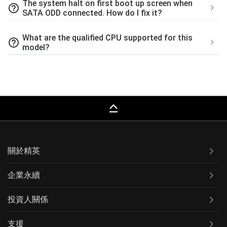
The system halt on first boot up screen when
help_outline
SATA ODD connected. How do I fix it?
What are the qualified CPU supported for this
help_outline
model?
keyboard_capslock
關於精英
企業永續
投資人關係
支援