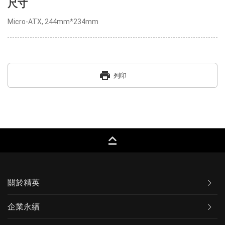
尺寸
Micro-ATX, 244mm*234mm
print
列印
keyboard_capslock
關於精英
企業永續