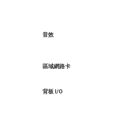
音效
區域網路卡
背板 I/O