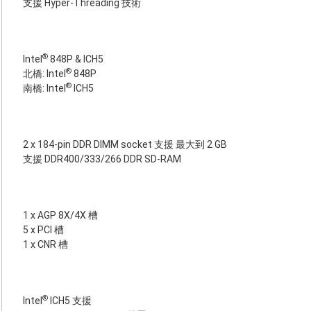
支援 Hyper-Threading 技術
®
Intel
848P & ICH5
®
北橋: Intel
848P
®
南橋: Intel
ICH5
2 x 184-pin DDR DIMM socket 支援 最大到 2 GB
支援 DDR400/333/266 DDR SD-RAM
1 x AGP 8X/4X 槽
5 x PCI 槽
1 x CNR 槽
®
Intel
ICH5 支援