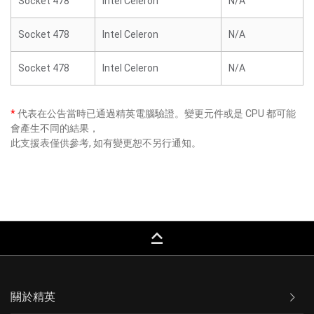
Socket 478
Intel Celeron
N/A
Socket 478
Intel Celeron
N/A
Socket 478
Intel Celeron
N/A
*
代表在公告當時已通過精英電腦驗證。變更元件或是 CPU 都可能
會產生不同的結果，
此支援表僅供參考, 如有變更恕不另行通知。
keyboard_capslock
關於精英