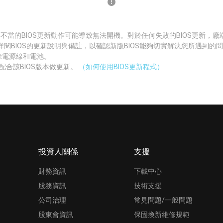
 不當的BIOS更新動作可能導致無法開機。對於任何失敗的BIOS更新，
詳閱BIOS的更新說明與備註，以確認新版BIOS能夠切實解決您所遇到的
拔除電源線和電池。
配合該BIOS版本做更新。
（如何使用BIOS更新程式）
投資人關係
支援
財務資訊
下載中心
股務資訊
技術支援
公司治理
常見問題/一般問題
股東會資訊
保固換新維修規範