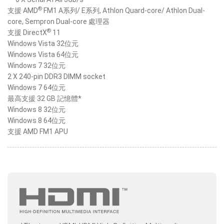
®
支援 AMD
FM1 A系列/ E系列, Athlon Quard-core/ Athlon Dual-
core, Sempron Dual-core 處理器
®
支援 DirectX
11
Windows Vista 32位元
Windows Vista 64位元
Windows 7 32位元
2 X 240-pin DDR3 DIMM socket
Windows 7 64位元
最高支援 32 GB 記憶體*
Windows 8 32位元
Windows 8 64位元
支援 AMD FM1 APU