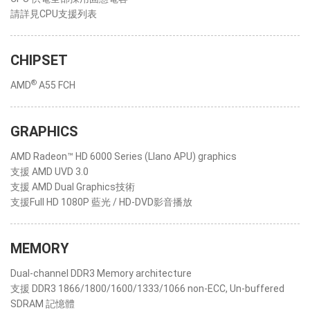
請詳見CPU支援列表
CHIPSET
®
AMD
A55 FCH
GRAPHICS
AMD Radeon™ HD 6000 Series (Llano APU) graphics
支援 AMD UVD 3.0
支援 AMD Dual Graphics技術
支援Full HD 1080P 藍光 / HD-DVD影音播放
MEMORY
Dual-channel DDR3 Memory architecture
支援 DDR3 1866/1800/1600/1333/1066 non-ECC, Un-buffered
SDRAM 記憶體