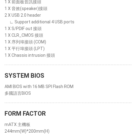
1 X 前面板音訊接頭
1 X 音效(speaker)接頭
2 X USB 2.0 header
∟ Support additional 4 USB ports
1 X S/PDIF out 接頭
1 X CLR_CMOS 接頭
1 X 序列埠接頭 (COM)
1 X 平行埠接頭 (LPT)
1 X Chassis intrusion 接頭
SYSTEM BIOS
AMI BIOS with 16 MB SPI Flash ROM
多國語言BIOS
FORM FACTOR
mATX 主機板
244mm(W)*200mm(H)