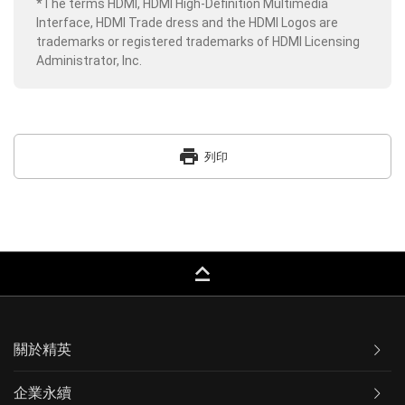
*The terms HDMI, HDMI High-Definition Multimedia
Interface, HDMI Trade dress and the HDMI Logos are
trademarks or registered trademarks of HDMI Licensing
Administrator, Inc.
print
列印
keyboard_capslock
關於精英
企業永續