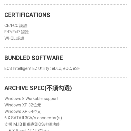
CERTIFICATIONS
CE/FCC 認證
ErP/EuP 認證
WHQL 認證
BUNDLED SOFTWARE
ECS Intelligent EZ Utility : eDLU, eOC, eSF
ARCHIVE SPEC(不須勾選)
Windows 8 Workable support
Windows XP 32位元
Windows XP 64位元
6 X SATA II 3Gb/s connector(s)
支援 M.I.B III 獨家BIOS超頻功能
6 X Serial ATAII 3Gb/s