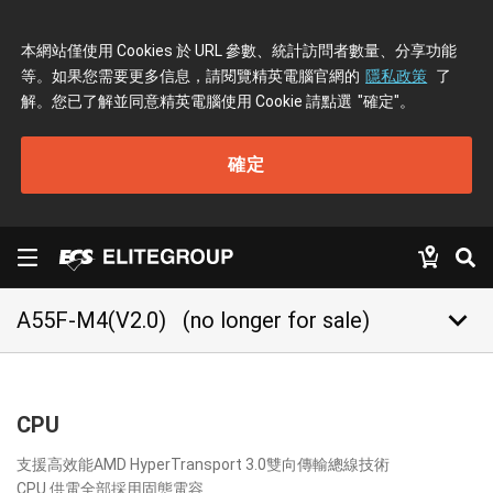
本網站僅使用 Cookies 於 URL 參數、統計訪問者數量、分享功能
等。如果您需要更多信息，請閱覽精英電腦官網的
隱私政策
了
解。您已了解並同意精英電腦使用 Cookie 請點選
"確定"
。
確定
keyboard_arrow_down
A55F-M4(V2.0)
(no longer for sale)
CPU
支援高效能AMD HyperTransport 3.0雙向傳輸總線技術
CPU 供電全部採用固態電容