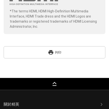
*The terms HDMI, HDMI High-Definition Multimedia
Interface, HDMI Trade dress and the HDMI Logos are
trademarks or registered trademarks of HDMI Licensing
Administrator, Inc.
print
列印
keyboard_capslock
關於精英