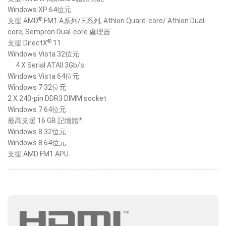
Windows XP 64位元
®
支援 AMD
FM1 A系列/ E系列, Athlon Quard-core/ Athlon Dual-
core, Sempron Dual-core 處理器
®
支援 DirectX
11
Windows Vista 32位元
4 X Serial ATAII 3Gb/s
Windows Vista 64位元
Windows 7 32位元
2 X 240-pin DDR3 DIMM socket
Windows 7 64位元
最高支援 16 GB 記憶體*
Windows 8 32位元
Windows 8 64位元
支援 AMD FM1 APU