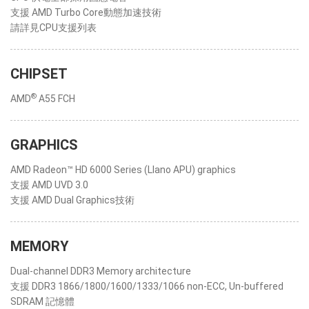
支援 AMD Turbo Core動態加速技術
請詳見CPU支援列表
CHIPSET
®
AMD
A55 FCH
GRAPHICS
AMD Radeon™ HD 6000 Series (Llano APU) graphics
支援 AMD UVD 3.0
支援 AMD Dual Graphics技術
MEMORY
Dual-channel DDR3 Memory architecture
支援 DDR3 1866/1800/1600/1333/1066 non-ECC, Un-buffered
SDRAM 記憶體