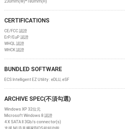
230mm(W)*180mm(H)
CERTIFICATIONS
CE/FCC 認證
ErP/EuP 認證
WHQL 認證
WHCK 認證
BUNDLED SOFTWARE
ECS Intelligent EZ Utility : eDLU, eSF
ARCHIVE SPEC(不須勾選)
Windows XP 32位元
Microsoft Windows 8 認證
4 X SATA II 3Gb/s connector(s)
支援 M.I.B III 獨家BIOS超頻功能