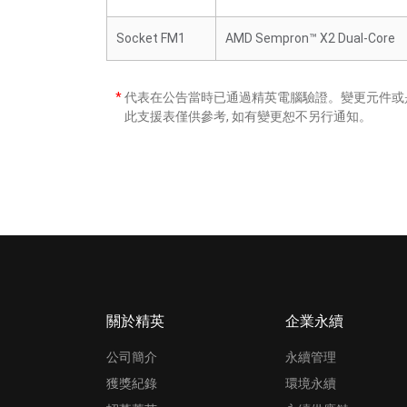
Socket FM1
AMD Sempron™ X2 Dual-Core
*
代表在公告當時已通過精英電腦驗證。變更元件或是
此支援表僅供參考, 如有變更恕不另行通知。
關於精英
企業永續
公司簡介
永續管理
獲獎紀錄
環境永續