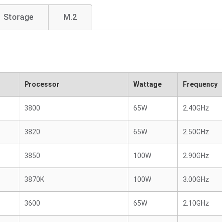
Storage
M.2
Processor
Wattage
Frequency
3800
65W
2.40GHz
3820
65W
2.50GHz
3850
100W
2.90GHz
3870K
100W
3.00GHz
3600
65W
2.10GHz