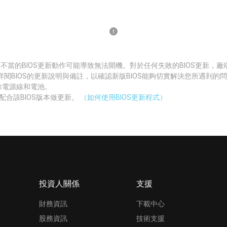
 不當的BIOS更新動作可能導致無法開機。對於任何失敗的BIOS更新，
詳閱BIOS的更新說明與備註，以確認新版BIOS能夠切實解決您所遇到的
拔除電源線和電池。
配合該BIOS版本做更新。
（如何使用BIOS更新程式）
投資人關係
支援
財務資訊
下載中心
股務資訊
技術支援