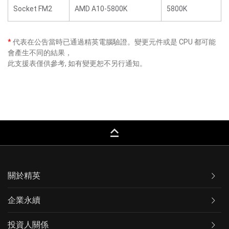
Socket FM2
AMD A10-5800K
5800K
*
代表在公告當時已通過精英電腦驗證。變更元件或是 CPU 都可能
會產生不同的結果，
此支援表僅供參考, 如有變更恕不另行通知。
keyboard_capslock
關於精英
企業永續
投資人關係