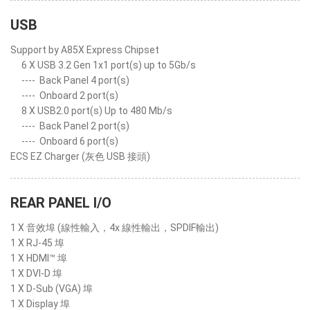
USB
Support by A85X Express Chipset
6 X USB 3.2 Gen 1x1 port(s) up to 5Gb/s
----
Back Panel 4 port(s)
----
Onboard 2 port(s)
8 X USB2.0 port(s) Up to 480 Mb/s
----
Back Panel 2 port(s)
----
Onboard 6 port(s)
ECS EZ Charger (灰色 USB 接頭)
REAR PANEL I/O
1 X 音效埠 (線性輸入，4x 線性輸出，SPDIF輸出)
1 X RJ-45 埠
1 X HDMI™ 埠
1 X DVI-D 埠
1 X D-Sub (VGA) 埠
1 X Display 埠