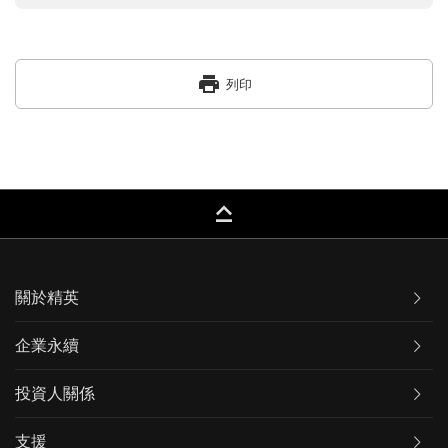
print
列印
keyboard_capslock
關於精英
企業永續
投資人關係
支援