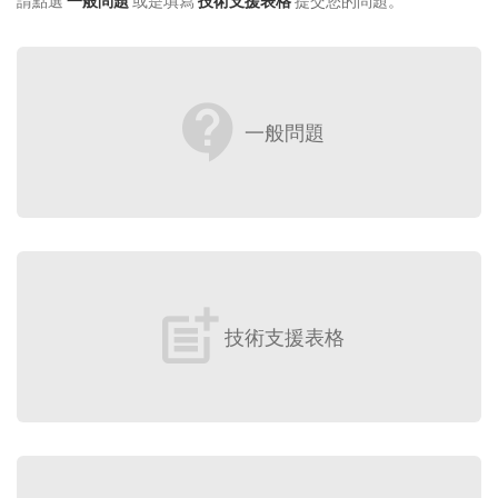
請點選
一般問題
或是填寫
技術支援表格
提交您的問題。
contact_support
一般問題
post_add
技術支援表格