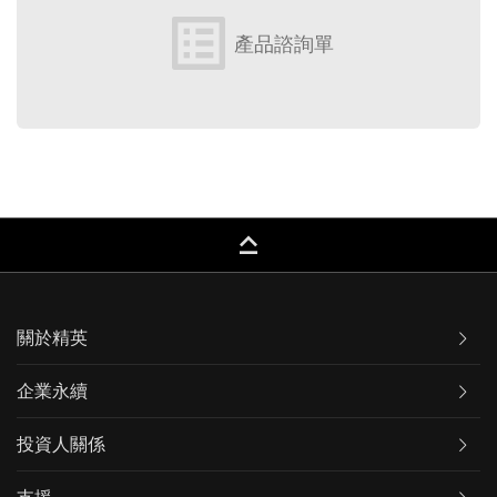
list_alt
產品諮詢單
keyboard_capslock
關於精英
企業永續
投資人關係