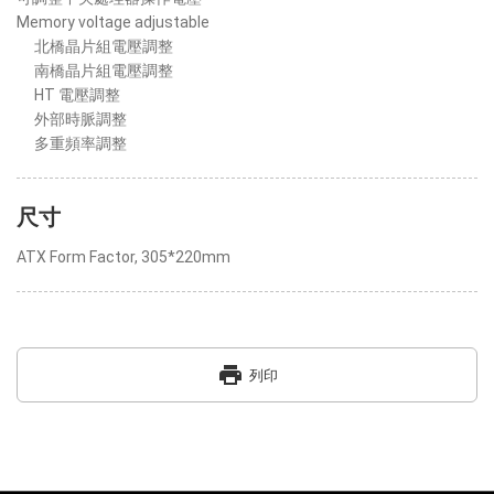
Memory voltage adjustable
北橋晶片組電壓調整
南橋晶片組電壓調整
HT 電壓調整
外部時脈調整
多重頻率調整
尺寸
ATX Form Factor, 305*220mm
print
列印