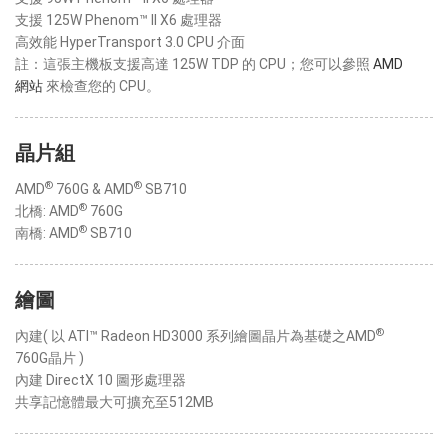
支援 125W Phenom™ II X6 處理器
高效能 HyperTransport 3.0 CPU 介面
註：這張主機板支援高達 125W TDP 的 CPU；您可以參照
AMD
網站
來檢查您的 CPU。
晶片組
®
®
AMD
760G & AMD
SB710
®
北橋: AMD
760G
®
南橋: AMD
SB710
繪圖
®
內建( 以 ATI™ Radeon HD3000 系列繪圖晶片為基礎之AMD
760G晶片 )
內建 DirectX 10 圖形處理器
共享記憶體最大可擴充至512MB