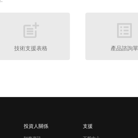
題。
post_add
list_alt
技術支援表格
產品諮詢
投資人關係
支援