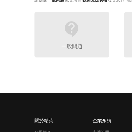
請點選
一般問題
或是填寫
技術支援表格
提交您的問
contact_support
一般問題
關於精英
企業永續