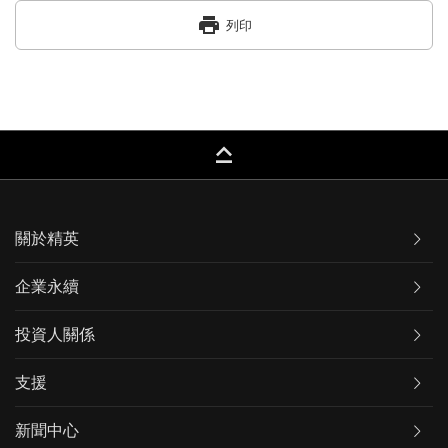
print
列印
keyboard_capslock
關於精英
企業永續
投資人關係
支援
新聞中心