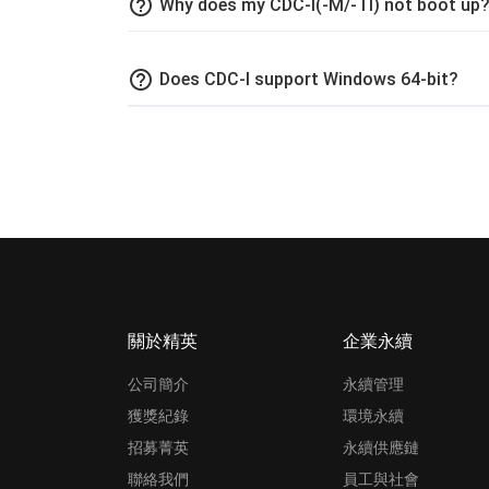
help_outline
Why does my CDC-I(-M/-TI) not boot up
help_outline
Does CDC-I support Windows 64-bit?
關於精英
企業永續
公司簡介
永續管理
獲獎紀錄
環境永續
招募菁英
永續供應鏈
聯絡我們
員工與社會