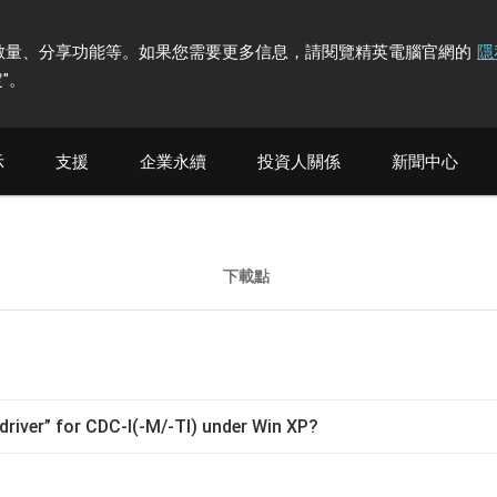
計訪問者數量、分享功能等。如果您需要更多信息，請閱覽精英電腦官網的
隱
"
。
示
支援
企業永續
投資人關係
新聞中心
下載點
driver” for CDC-I(-M/-TI) under Win XP?