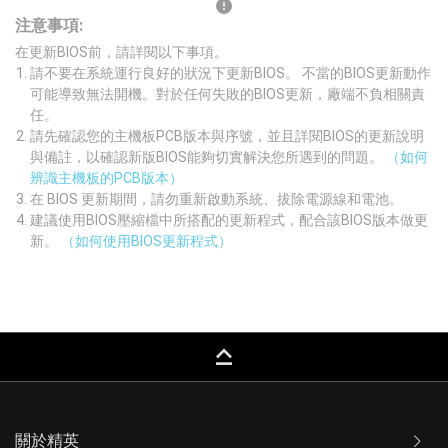
注意事項:
在更新BIOS前，請詳閱以下事項。
請不要在系統運行良好的狀況下更新BIOS。 不當的BIOS更新動作
可能導致無法開機。對於任何失敗的BIOS更新，廠端不負相關責
任。
請先確認您的主機板PCB版本與序號，並且詳閱BIOS的更新說明
與備註，以確認新版BIOS能夠切實解決您所遇到的問題。
（如何
辨識主機板的PCB版本）
在 BIOS 更新期間，請勿重新啟動系統、拔除電源線和電池。
建議使用BIOS壓縮檔中所搭配的更新程式，配合該BIOS版本做更
新。
（如何使用BIOS更新程式）
keyboard_capslock
關於精英