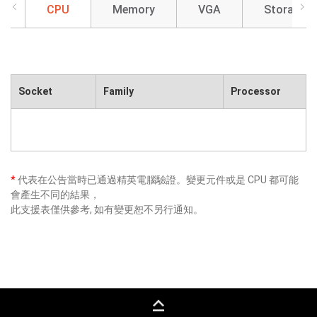
CPU
Memory
VGA
Storage
Socket
Family
Processor
*
代表在公告當時已通過精英電腦驗證。變更元件或是 CPU 都可能
會產生不同的結果，
此支援表僅供參考, 如有變更恕不另行通知。
keyboard_capslock