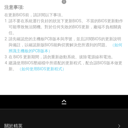
注意事項:
在更新BIOS前，請詳閱以下事項。
請不要在系統運行良好的狀況下更新BIOS。 不當的BIOS更新動作
可能導致無法開機。對於任何失敗的BIOS更新，廠端不負相關責
任。
請先確認您的主機板PCB版本與序號，並且詳閱BIOS的更新說明
與備註，以確認新版BIOS能夠切實解決您所遇到的問題。
（如何
辨識主機板的PCB版本）
在 BIOS 更新期間，請勿重新啟動系統、拔除電源線和電池。
建議使用BIOS壓縮檔中所搭配的更新程式，配合該BIOS版本做更
新。
（如何使用BIOS更新程式）
keyboard_capslock
關於精英