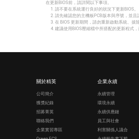
在更新BIOS前，請詳閱以下事項。
請不要在系統運行良好的狀況下更新BIOS。
請先確認您的主機板PCB版本與序號，並且
在 BIOS 更新期間，請勿重新啟動系統、
建議使用BIOS壓縮檔中所搭配的更新程式，
關於精英
企業永續
公司簡介
永續管理
獲獎紀錄
環境永續
招募菁英
永續供應鏈
聯絡我們
員工與社會
企業實習專區
利害關係人議合
Green ECS
永續報告書下載