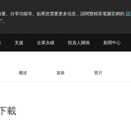
計訪問者數量、分享功能等。如果您需要更多信息，請閱覽精英電腦官網的
隱
"
。
示
支援
企業永續
投資人關係
新聞中心
概述
規格
照片
他下載