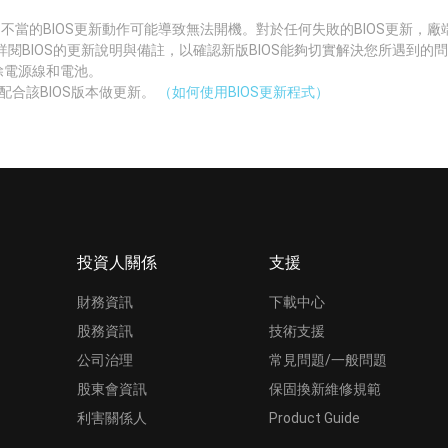
 不當的BIOS更新動作可能導致無法開機。對於任何失敗的BIOS更新，
詳閱BIOS的更新說明與備註，以確認新版BIOS能夠切實解決您所遇到的
拔除電源線和電池。
配合該BIOS版本做更新。
（如何使用BIOS更新程式）
投資人關係
支援
財務資訊
下載中心
股務資訊
技術支援
公司治理
常見問題/一般問題
股東會資訊
保固換新維修規範
利害關係人
Product Guide