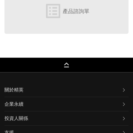
list_alt
產品諮詢單
keyboard_capslock
關於精英
企業永續
投資人關係
支援