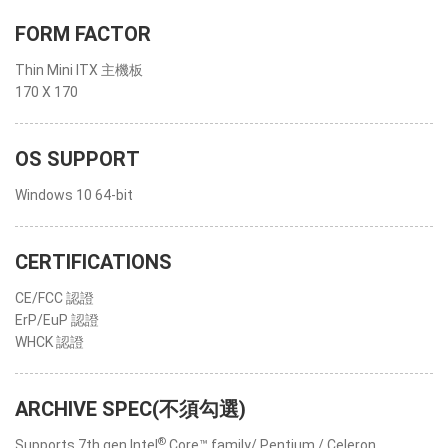
FORM FACTOR
Thin Mini ITX 主機板
170 X 170
OS SUPPORT
Windows 10 64-bit
CERTIFICATIONS
CE/FCC 認證
ErP/EuP 認證
WHCK 認證
ARCHIVE SPEC(不須勾選)
®
Supports 7th gen Intel
Core™ family/ Pentium / Celeron