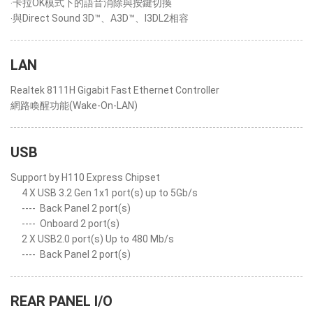
‧卡拉OK模式下的語音消除與按鍵切換
‧與Direct Sound 3D™、A3D™、I3DL2相容
LAN
Realtek 8111H Gigabit Fast Ethernet Controller
網路喚醒功能(Wake-On-LAN)
USB
Support by H110 Express Chipset
4 X USB 3.2 Gen 1x1 port(s) up to 5Gb/s
----
Back Panel 2 port(s)
----
Onboard 2 port(s)
2 X USB2.0 port(s) Up to 480 Mb/s
----
Back Panel 2 port(s)
REAR PANEL I/O