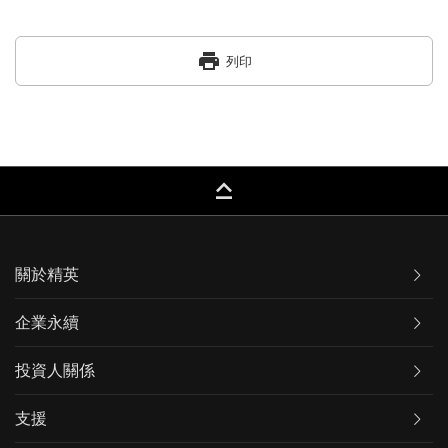
print
列印
keyboard_capslock
關於精英
企業永續
投資人關係
支援