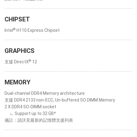
CHIPSET
®
Intel
H110 Express Chipset
GRAPHICS
®
支援 DirectX
12
MEMORY
Dual-channel DDR4 Memory architecture
支援 DDR4 2133 non-ECC, Un-buffered SO DIMM Memory
2 X DDR4 SO-DIMM socket
∟ Support up to 32 GB*
備註：請詳見最新的記憶體支援列表