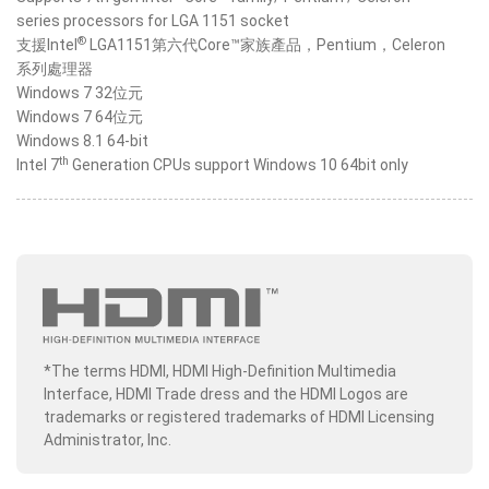
series processors for LGA 1151 socket
®
支援Intel
LGA1151第六代Core™家族產品，Pentium，Celeron
系列處理器
Windows 7 32位元
Windows 7 64位元
Windows 8.1 64-bit
th
Intel 7
Generation CPUs support Windows 10 64bit only
*The terms HDMI, HDMI High-Definition Multimedia
Interface, HDMI Trade dress and the HDMI Logos are
trademarks or registered trademarks of HDMI Licensing
Administrator, Inc.