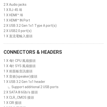
2 X Audio jacks
1 X RJ-45 埠
1 X HDMI™ 埠
1 X HDMI™ IN Port
2 X USB 3.2 Gen 1x1 Type A port(s)
2 X USB2.0 port(s)
1 X 直流電輸入接頭
CONNECTORS & HEADERS
1 X 4針 CPU 風扇接頭
1 X 4針 SYS 風扇接頭
1 X 前面板音訊接頭
1 X 音效(speaker)接頭
1 X USB 3.2 Gen 1x1 header
∟ Support additional 2 USB ports
2 X SATA III 6Gb/s 接頭
1 X CLR_CMOS 接頭
1 X CIR 接頭