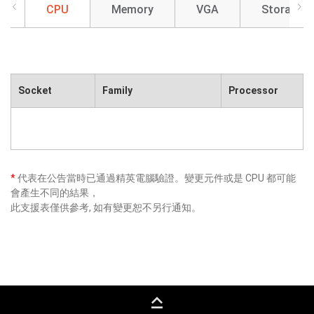
CPU
Memory
VGA
Storage
Socket
Family
Processor
*
代表在公告當時已通過精英電腦驗證。變更元件或是 CPU 都可能
會產生不同的結果，
此支援表僅供參考, 如有變更恕不另行通知。
keyboard_capslock