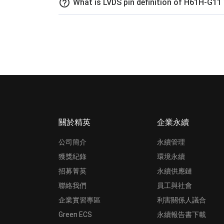
help_outline
What is LVDS pin definition of H61H-G11 
關於精英
企業永續
公司簡介
永續管理
獲獎紀錄
環境永續
招募菁英
永續供應鏈
聯絡我們
員工與社會
企業實習專區
利害關係人議合
Green ECS
永續報告書下載