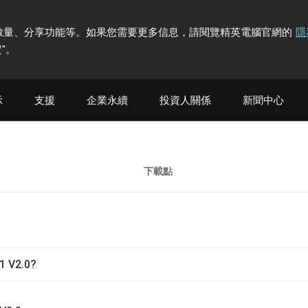
計訪問者數量、分享功能等。如果您需要更多信息，請閱覽精英電腦官網的
隱
"
。
示
支援
企業永續
投資人關係
新聞中心
下載點
1 V2.0?