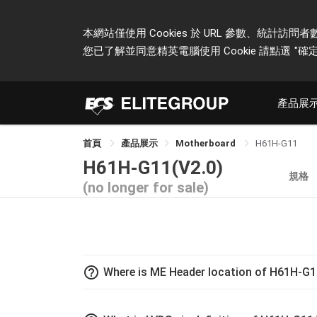
本網站僅使用 Cookies 於 URL 參數、統
您已了解並同意精英電腦使用 Cookie 請點選
"確定
產品展
首頁
產品展示
Motherboard
H61H-G11
H61H-G11(V2.0)
規格
(no longer for sale)
help_outline
Where is ME Header location of H61H-G1