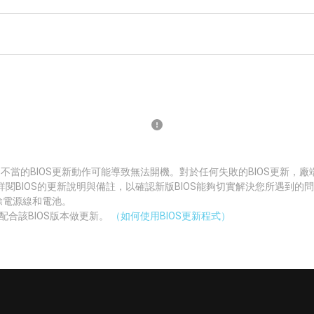
 不當的BIOS更新動作可能導致無法開機。對於任何失敗的BIOS更新，
詳閱BIOS的更新說明與備註，以確認新版BIOS能夠切實解決您所遇到的
拔除電源線和電池。
配合該BIOS版本做更新。
（如何使用BIOS更新程式）