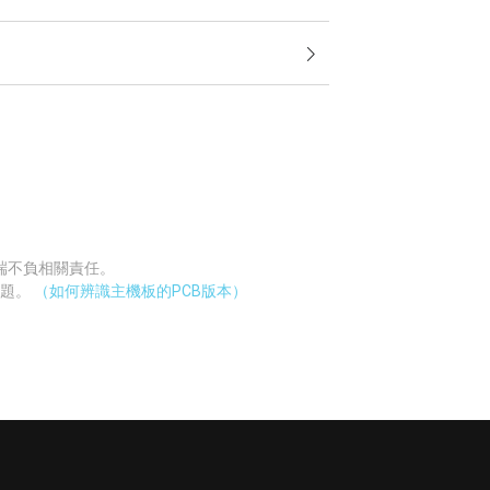
廠端不負相關責任。
問題。
（如何辨識主機板的PCB版本）