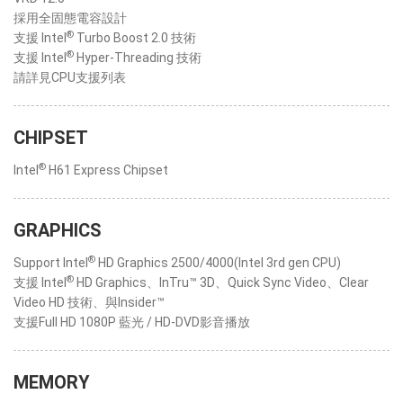
採用全固態電容設計
®
支援 Intel
Turbo Boost 2.0 技術
®
支援 Intel
Hyper-Threading 技術
請詳見CPU支援列表
CHIPSET
®
Intel
H61 Express Chipset
GRAPHICS
®
Support Intel
HD Graphics 2500/4000(Intel 3rd gen CPU)
®
支援 Intel
HD Graphics、InTru™ 3D、Quick Sync Video、Clear
Video HD 技術、與Insider™
支援Full HD 1080P 藍光 / HD-DVD影音播放
MEMORY