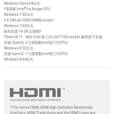
Windows Vista 64位元
®
*需搭配 Intel
Ivy Bridge CPU
Windows 7 32位元
2 X 240-pin DDR3 DIMM socket
Windows 7 64位元
最高支援 16 GB 記憶體*
*DirectX 11 - 僅在 Intel 第三代 LGA 1155 socket 處理器下支援
支援 OpenGL 3.1(需搭配Intel第三代CPU)
Windows 8 32位元
支援 OpenCL 1.1(需搭配Intel第三代CPU)
Windows 8 64位元
*The terms HDMI, HDMI High-Definition Multimedia
Interface, HDMI Trade dress and the HDMI Logos are