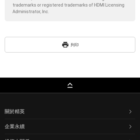
trademarks or registered trademarks of HDMI Licensing
Administrator, Inc.
print
列印
keyboard_capslock
關於精英
企業永續