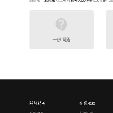
請點選
一般問題
或是填寫
技術支援表格
提交您的問
contact_support
一般問題
關於精英
企業永續