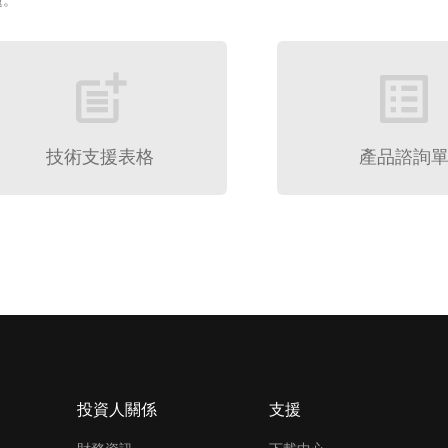
題。
post_add
list_alt
技術支援表格
產品諮詢
投資人關係
支援