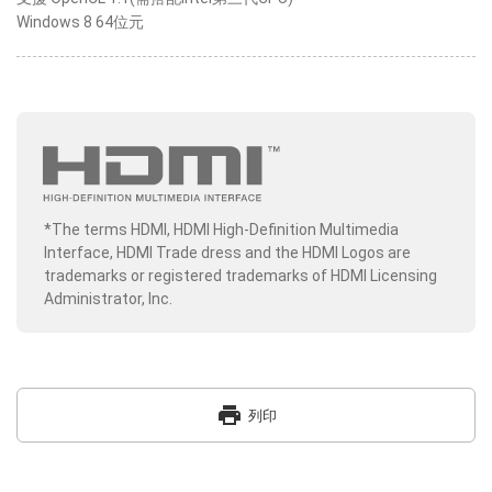
Windows 8 64位元
*The terms HDMI, HDMI High-Definition Multimedia
Interface, HDMI Trade dress and the HDMI Logos are
trademarks or registered trademarks of HDMI Licensing
Administrator, Inc.
print
列印