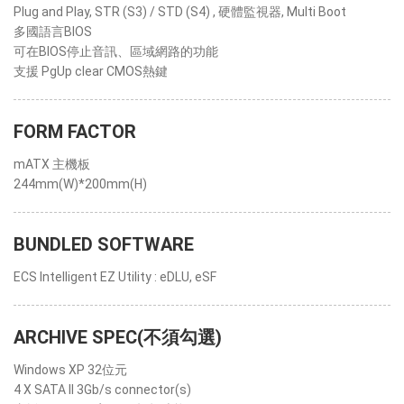
Plug and Play, STR (S3) / STD (S4) , 硬體監視器, Multi Boot
多國語言BIOS
可在BIOS停止音訊、區域網路的功能
支援 PgUp clear CMOS熱鍵
FORM FACTOR
mATX 主機板
244mm(W)*200mm(H)
BUNDLED SOFTWARE
ECS Intelligent EZ Utility : eDLU, eSF
ARCHIVE SPEC(不須勾選)
Windows XP 32位元
4 X SATA II 3Gb/s connector(s)