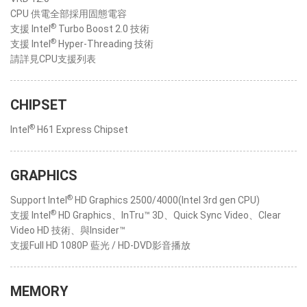
CPU 供電全部採用固態電容
®
支援 Intel
Turbo Boost 2.0 技術
®
支援 Intel
Hyper-Threading 技術
請詳見CPU支援列表
CHIPSET
®
Intel
H61 Express Chipset
GRAPHICS
®
Support Intel
HD Graphics 2500/4000(Intel 3rd gen CPU)
®
支援 Intel
HD Graphics、InTru™ 3D、Quick Sync Video、Clear
Video HD 技術、與Insider™
支援Full HD 1080P 藍光 / HD-DVD影音播放
MEMORY