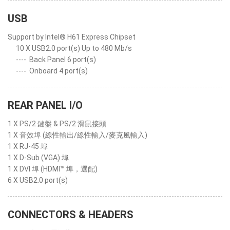
USB
Support by Intel® H61 Express Chipset
10 X USB2.0 port(s) Up to 480 Mb/s
----
Back Panel 6 port(s)
----
Onboard 4 port(s)
REAR PANEL I/O
1 X PS/2 鍵盤 & PS/2 滑鼠接頭
1 X 音效埠 (線性輸出/線性輸入/麥克風輸入)
1 X RJ-45 埠
1 X D-Sub (VGA) 埠
1 X DVI 埠 (HDMI™ 埠，選配)
6 X USB2.0 port(s)
CONNECTORS & HEADERS