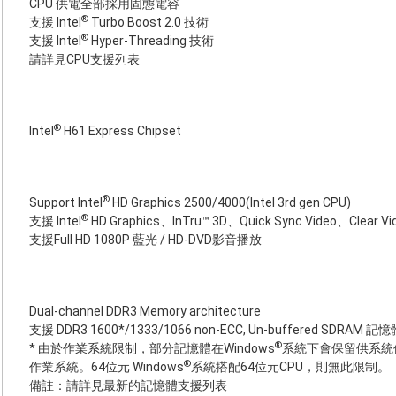
CPU 供電全部採用固態電容
®
支援 Intel
Turbo Boost 2.0 技術
®
支援 Intel
Hyper-Threading 技術
請詳見CPU支援列表
®
Intel
H61 Express Chipset
®
Support Intel
HD Graphics 2500/4000(Intel 3rd gen CPU)
®
支援 Intel
HD Graphics、InTru™ 3D、Quick Sync Video、Clear V
支援Full HD 1080P 藍光 / HD-DVD影音播放
Dual-channel DDR3 Memory architecture
支援 DDR3 1600*/1333/1066 non-ECC, Un-buffered SDRAM 記
®
* 由於作業系統限制，部分記憶體在Windows
系統下會保留供系統
®
作業系統。64位元 Windows
系統搭配64位元CPU，則無此限制。
備註：請詳見最新的記憶體支援列表