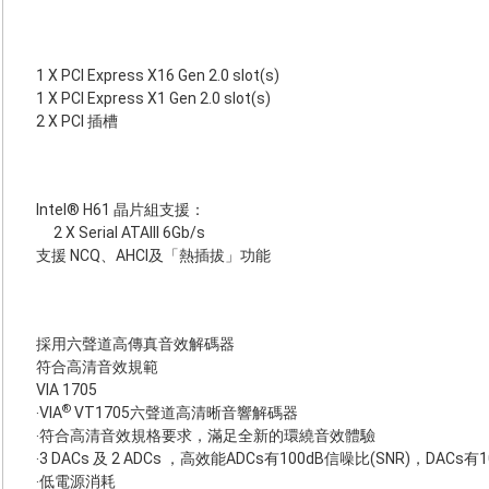
1 X PCI Express X16 Gen 2.0 slot(s)
1 X PCI Express X1 Gen 2.0 slot(s)
2 X PCI 插槽
Intel® H61 晶片組支援：
2 X Serial ATAIII 6Gb/s
支援 NCQ、AHCI及「熱插拔」功能
採用六聲道高傳真音效解碼器
符合高清音效規範
VIA 1705
®
‧VIA
VT1705六聲道高清晰音響解碼器
‧符合高清音效規格要求，滿足全新的環繞音效體驗
‧3 DACs 及 2 ADCs ，高效能ADCs有100dB信噪比(SNR)，DACs
‧低電源消耗