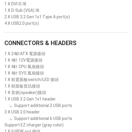
1 X DVI-D 埠
1 X D-Sub (VGA) 埠
2 X USB 3.2 Gen 1x1 Type A port(s)
4 X USB2.0 port(s)
CONNECTORS & HEADERS
1 X 24針ATX 電源接頭
1 X 4針 12V電源接頭
1 X 4針 CPU 風扇接頭
1 X 4針 SYS 風扇接頭
1 X 前置面板switch/LED 接頭
1 X 前面板音訊接頭
1 X 音效(speaker)接頭
1 X USB 3.2 Gen 1x1 header
∟ Support additional 2 USB ports
3 X USB 2.0 header
∟ Support additional 6 USB ports
Support EZ charger (gray color)
1 X S/PDIF out 接頭