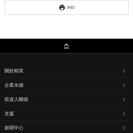
print
列印
keyboard_capslock
關於精英
企業永續
投資人關係
支援
新聞中心