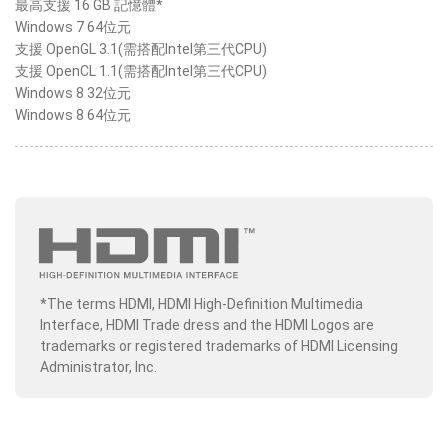
最高支援 16 GB 記憶體*
Windows 7 64位元
支援 OpenGL 3.1(需搭配Intel第三代CPU)
支援 OpenCL 1.1(需搭配Intel第三代CPU)
Windows 8 32位元
Windows 8 64位元
*The terms HDMI, HDMI High-Definition Multimedia
Interface, HDMI Trade dress and the HDMI Logos are
trademarks or registered trademarks of HDMI Licensing
Administrator, Inc.