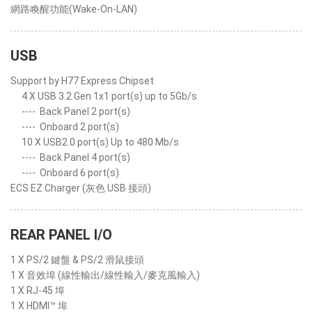
網路喚醒功能(Wake-On-LAN)
USB
Support by H77 Express Chipset
4 X USB 3.2 Gen 1x1 port(s) up to 5Gb/s
----
Back Panel 2 port(s)
----
Onboard 2 port(s)
10 X USB2.0 port(s) Up to 480 Mb/s
----
Back Panel 4 port(s)
----
Onboard 6 port(s)
ECS EZ Charger (灰色 USB 接頭)
REAR PANEL I/O
1 X PS/2 鍵盤 & PS/2 滑鼠接頭
1 X 音效埠 (線性輸出/線性輸入/麥克風輸入)
1 X RJ-45 埠
1 X HDMI™ 埠