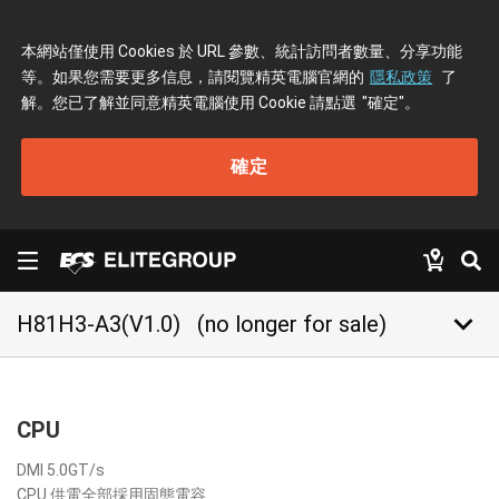
本網站僅使用 Cookies 於 URL 參數、統計訪問者數量、分享功能
等。如果您需要更多信息，請閱覽精英電腦官網的
隱私政策
了
解。您已了解並同意精英電腦使用 Cookie 請點選
"確定"
。
確定
keyboard_arrow_down
H81H3-A3(V1.0)
(no longer for sale)
CPU
DMI 5.0GT/s
CPU 供電全部採用固態電容