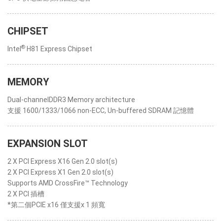
CHIPSET
®
Intel
H81 Express Chipset
MEMORY
Dual-channelDDR3 Memory architecture
支援 1600/1333/1066 non-ECC, Un-buffered SDRAM 記憶體
EXPANSION SLOT
2 X PCI Express X16 Gen 2.0 slot(s)
2 X PCI Express X1 Gen 2.0 slot(s)
Supports AMD CrossFire™ Technology
2 X PCI 插槽
*第二個PCIE x16 僅支援x 1 頻寬