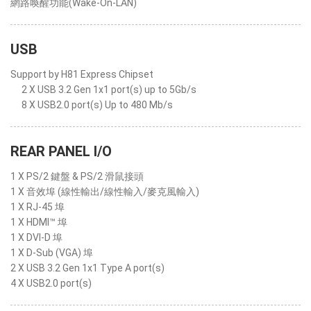
網路喚醒功能(Wake-On-LAN)
USB
Support by H81 Express Chipset
2 X USB 3.2 Gen 1x1 port(s) up to 5Gb/s
8 X USB2.0 port(s) Up to 480 Mb/s
REAR PANEL I/O
1 X PS/2 鍵盤 & PS/2 滑鼠接頭
1 X 音效埠 (線性輸出/線性輸入/麥克風輸入)
1 X RJ-45 埠
1 X HDMI™ 埠
1 X DVI-D 埠
1 X D-Sub (VGA) 埠
2 X USB 3.2 Gen 1x1 Type A port(s)
4 X USB2.0 port(s)