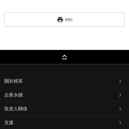
print
列印
keyboard_capslock
關於精英
企業永續
投資人關係
支援