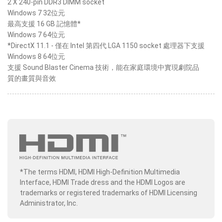
2 X 240-pin DDR3 DIMM socket
Windows 7 32位元
最高支援 16 GB 記憶體*
Windows 7 64位元
*DirectX 11.1 - 僅在 Intel 第四代 LGA 1150 socket 處理器下支援
Windows 8 64位元
支援 Sound Blaster Cinema 技術，能在家庭環境中實現劇院品
質的畫質與音效
*The terms HDMI, HDMI High-Definition Multimedia
Interface, HDMI Trade dress and the HDMI Logos are
trademarks or registered trademarks of HDMI Licensing
Administrator, Inc.