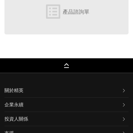
list_alt
產品諮詢單
keyboard_capslock
關於精英
企業永續
投資人關係