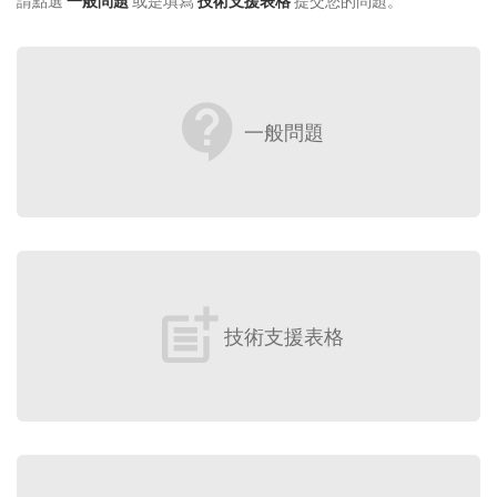
請點選
一般問題
或是填寫
技術支援表格
提交您的問題。
contact_support
一般問題
post_add
技術支援表格