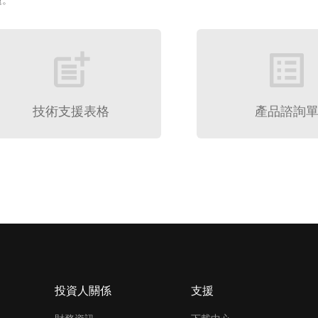
題。
post_add
list_alt
技術支援表格
產品諮詢
投資人關係
支援