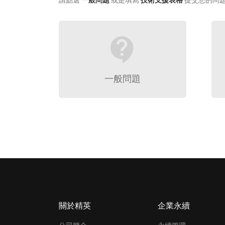
請點選
一般問題
或是填寫
技術支援表格
提交您的問
contact_support
一般問題
關於精英
企業永續